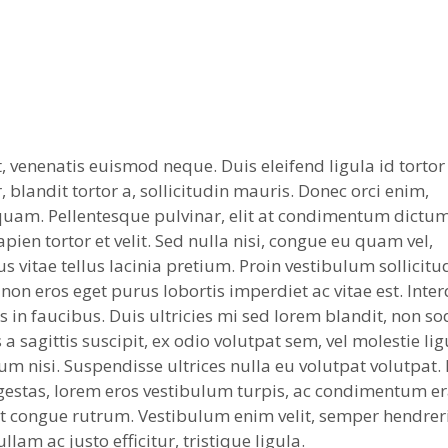
t, venenatis euismod neque. Duis eleifend ligula id tortor
 blandit tortor a, sollicitudin mauris. Donec orci enim,
uam. Pellentesque pulvinar, elit at condimentum dictum
apien tortor et velit. Sed nulla nisi, congue eu quam vel,
s vitae tellus lacinia pretium. Proin vestibulum sollicitu
non eros eget purus lobortis imperdiet ac vitae est. Int
in faucibus. Duis ultricies mi sed lorem blandit, non so
a sagittis suscipit, ex odio volutpat sem, vel molestie lig
um nisi. Suspendisse ultrices nulla eu volutpat volutpat.
egestas, lorem eros vestibulum turpis, ac condimentum er
ut congue rutrum. Vestibulum enim velit, semper hendrer
lam ac justo efficitur, tristique ligula.