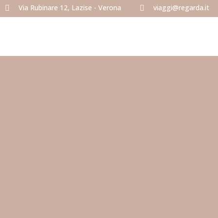
Via Rubinare 12, Lazise - Verona
viaggi@regarda.it