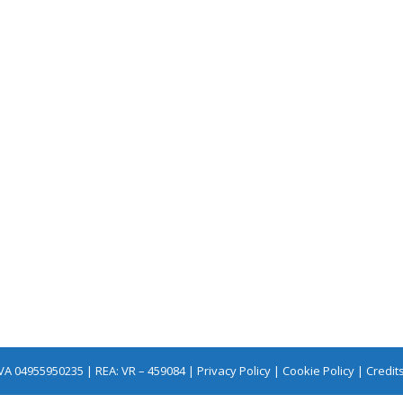
PIETROBUR
€1169
CACCIA
ALL’AURORA
BOREALE SU
FIORDI NOR
€1680
IVA 04955950235 | REA: VR – 459084 |
Privacy Policy
|
Cookie Policy
| Credit