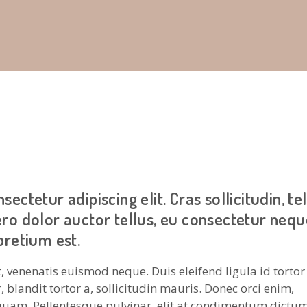
ctetur adipiscing elit. Cras sollicitudin, te
ro dolor auctor tellus, eu consectetur nequ
pretium est.
t, venenatis euismod neque. Duis eleifend ligula id tortor
 blandit tortor a, sollicitudin mauris. Donec orci enim,
uam. Pellentesque pulvinar, elit at condimentum dictum