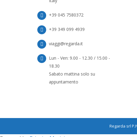
Italy
+39 045 7580372
+39 349 099 4939
viaggi@regarda.it
Lun - Ven: 9.00 - 12.30 / 15.00 -
18.30
Sabato mattina solo su
appuntamento
Regarda srl P.