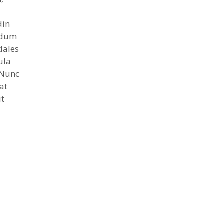
din
erdum
dales
ula
 Nunc
at
it