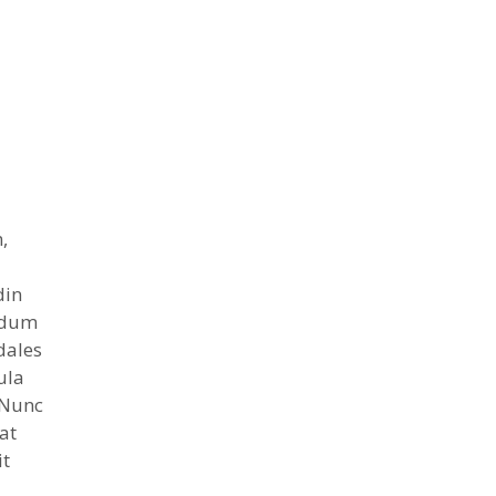
,
din
erdum
dales
ula
 Nunc
at
it