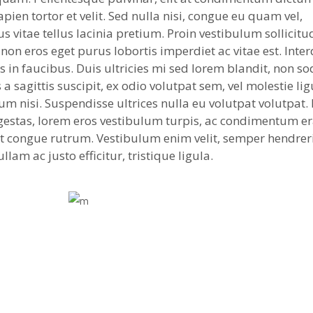
apien tortor et velit. Sed nulla nisi, congue eu quam vel,
s vitae tellus lacinia pretium. Proin vestibulum sollicitu
non eros eget purus lobortis imperdiet ac vitae est. Int
in faucibus. Duis ultricies mi sed lorem blandit, non so
a sagittis suscipit, ex odio volutpat sem, vel molestie lig
um nisi. Suspendisse ultrices nulla eu volutpat volutpat.
egestas, lorem eros vestibulum turpis, ac condimentum er
ut congue rutrum. Vestibulum enim velit, semper hendrer
lam ac justo efficitur, tristique ligula.