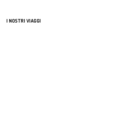
I NOSTRI VIAGGI
MOSCA E SAN PIETROBURGO
€1169
CACCIA ALL’AURORA BOREALE SUI
FIORDI NORVEGESI
€1680