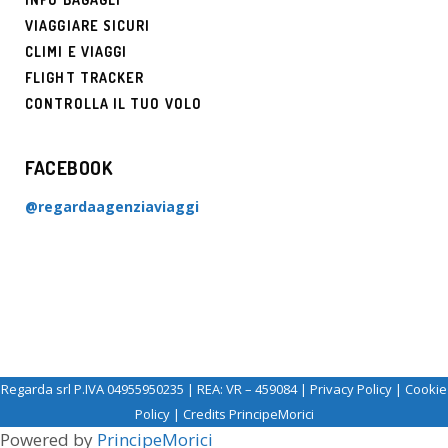
VIAGGIARE SICURI
CLIMI E VIAGGI
FLIGHT TRACKER
CONTROLLA IL TUO VOLO
FACEBOOK
@regardaagenziaviaggi
Regarda srl P.IVA 04955950235 | REA: VR – 459084 |
Privacy Policy
|
Cookie
Policy
| Credits
PrincipeMorici
Powered by
PrincipeMorici