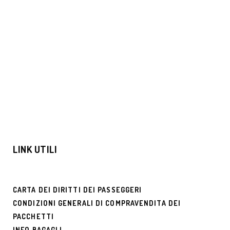
€1169
CACCIA ALL’AURORA BOREALE SUI
FIORDI NORVEGESI
€1680
LINK UTILI
CARTA DEI DIRITTI DEI PASSEGGERI
CONDIZIONI GENERALI DI COMPRAVENDITA DEI
PACCHETTI
INFO BAGAGLI