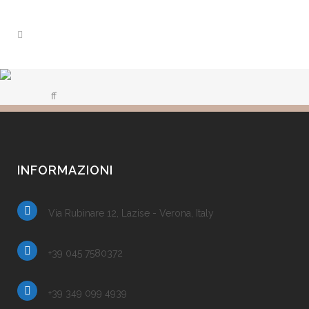
ff
INFORMAZIONI
Via Rubinare 12, Lazise - Verona, Italy
+39 045 7580372
+39 349 099 4939