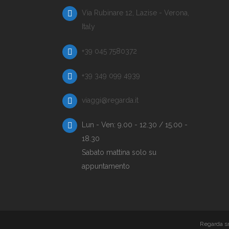
Via Rubinare 12, Lazise - Verona,
Italy
+39 045 7580372
+39 349 099 4939
viaggi@regarda.it
Lun - Ven: 9.00 - 12.30 / 15.00 -
18.30
Sabato mattina solo su
appuntamento
Regarda sr