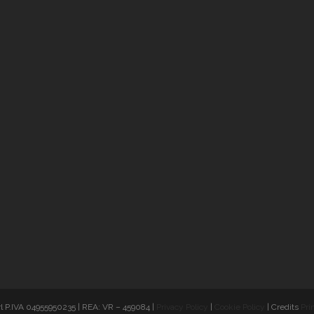
Mosca e 
Pietrobur
€1169
Caccia
all’AURO
BOREALE 
fiordi
norvegesi
€1680
l P.IVA 04955950235 | REA: VR – 459084 |
Privacy Policy
|
Cookie Policy
| Credits
Pri