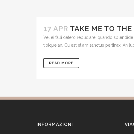
17 APR
TAKE ME TO THE 
Vel ei falli cetero repudiare, quando splendide
tibique an. Cu est etiam sanctus pertinax. An l
READ MORE
INFORMAZIONI
VIA