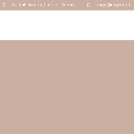
Via Rubinare 12, Lazise - Verona
viaggi@regarda.it