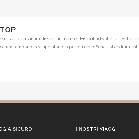
TOP.
 ea usu, adversarium dissentiunt ne mel. His ei illud volumus. Vel et 
uptatum temporibus vituperatoribus per, cu erat offendit phaedrum est
GGIA SICURO
I NOSTRI VIAGGI