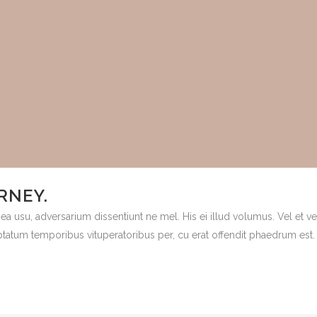
RNEY.
 ea usu, adversarium dissentiunt ne mel. His ei illud volumus. Vel et 
uptatum temporibus vituperatoribus per, cu erat offendit phaedrum est